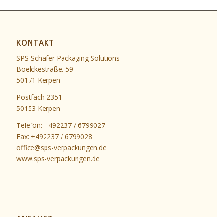
KONTAKT
SPS-Schäfer Packaging Solutions
Boelckestraße. 59
50171 Kerpen
Postfach 2351
50153 Kerpen
Telefon: +492237 / 6799027
Fax: +492237 / 6799028
office@sps-verpackungen.de
www.sps-verpackungen.de
y
For development purposes only
For development pu