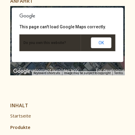
ANFAHRT
This page can't load Google Maps correctly.
OK
Do you own this website?
y
For development purposes only
For development pu
Keyboard shortcuts
Image may be subject to copyright
Terms
INHALT
Startseite
Produkte